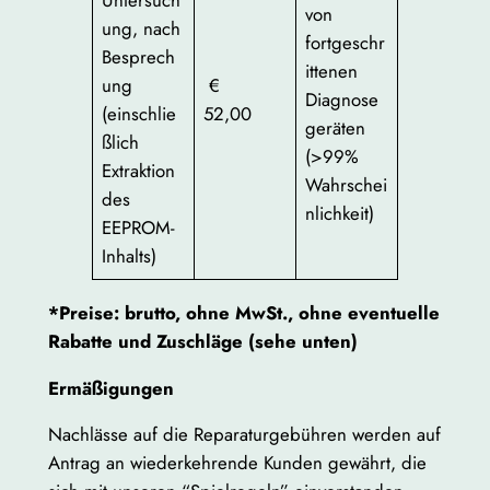
Untersuch
von
ung, nach
fortgeschr
Besprech
ittenen
ung
€
Diagnose
(einschlie
52,00
geräten
ßlich
(>99%
Extraktion
Wahrschei
des
nlichkeit)
EEPROM-
Inhalts)
*Preise: brutto, ohne MwSt., ohne eventuelle
Rabatte und Zuschläge (sehe unten)
Ermäßigungen
Nachlässe auf die Reparaturgebühren werden auf
Antrag an wiederkehrende Kunden gewährt, die