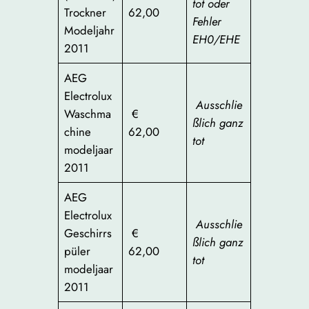
tot oder
Trockner
62,00
Fehler
Modeljahr
EH0/EHE
2011
AEG
Electrolux
Ausschlie
Waschma
€
ßlich ganz
chine
62,00
tot
modeljaar
2011
AEG
Electrolux
Ausschlie
Geschirrs
€
ßlich ganz
püler
62,00
tot
modeljaar
2011