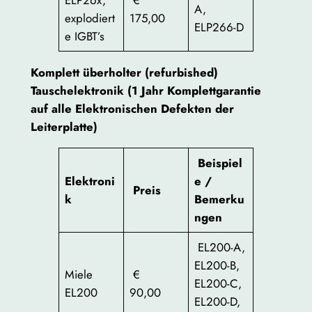
ELP26x,
€
A,
explodiert
175,00
ELP266-D
e IGBT’s
Komplett überholter (refurbished)
Tauschelektronik (1 Jahr Komplettgarantie
auf alle Elektronischen Defekten der
Leiterplatte)
Beispiel
Elektroni
e /
Preis
k
Bemerku
ngen
EL200-A,
EL200-B,
Miele
€
EL200-C,
EL200
90,00
EL200-D,