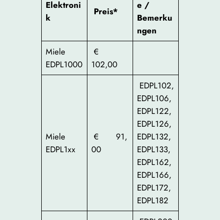
Elektroni
e /
Preis*
k
Bemerku
ngen
Miele
€
EDPL1000
102,00
EDPL102,
EDPL106,
EDPL122,
EDPL126,
Miele
€ 91,
EDPL132,
EDPL1xx
00
EDPL133,
EDPL162,
EDPL166,
EDPL172,
EDPL182