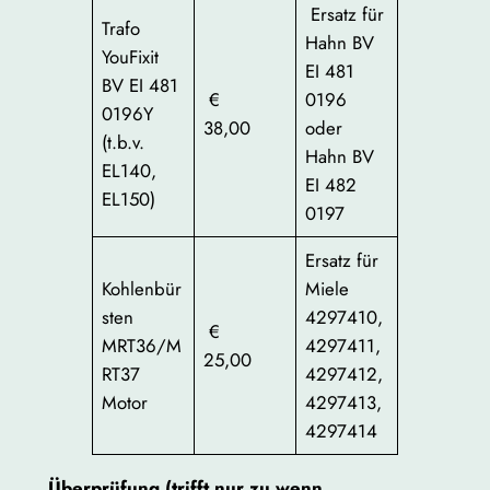
Ersatz für
Trafo
Hahn BV
YouFixit
EI 481
BV EI 481
€
0196
0196Y
38,00
oder
(t.b.v.
Hahn BV
EL140,
EI 482
EL150)
0197
Ersatz für
Kohlenbür
Miele
sten
4297410,
€
MRT36/M
4297411,
25,00
RT37
4297412,
Motor
4297413,
4297414
Überprüfung (trifft nur zu wenn