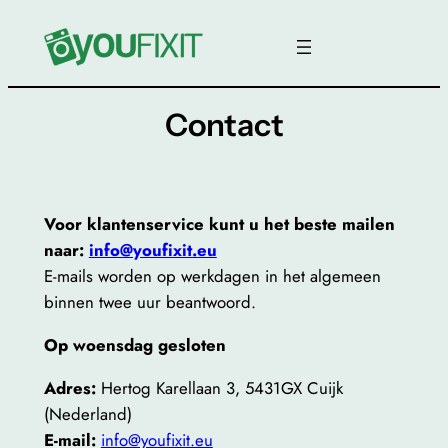
Ga
naar
de
inhoud
Contact
Voor klantenservice kunt u het beste mailen
naar:
info@youfixit.eu
E-mails worden op werkdagen in het algemeen
binnen twee uur beantwoord.
Op woensdag gesloten
Adres:
Hertog Karellaan 3, 5431GX Cuijk
(Nederland)
E-mail:
info@youfixit.eu