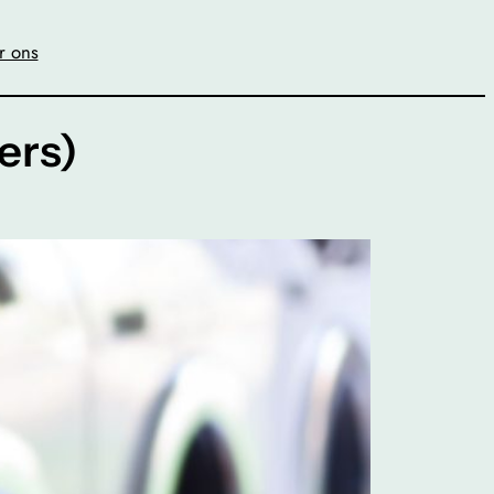
r ons
ers)